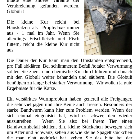
mußte eine andere Variante der
Verabreichung gefunden werden.
Globuli !
Die kleine Kur reicht bei
Hauskatzen als Prophylaxe immer
aus - 1 mal im Jahr. Wenn Sie
allerdings Frischfleisch und Fisch
füttern, reicht die kleine Kur nicht
aus.
Die Dauer der Kur kann man den Umständen entsprechend,
pro Fall abklären. Bei schlimmerem Befall /totaler Verwurmung
sollten Sie zuerst eine chemische Kur durchführen und danach
mit den Globuli weiter behandeln und säubern. Die Globuli
benötigen zu lange bei starker Verwurmung. Wir wollen ja gute
Ergebnisse für die Katze.
Ein verstärktes Wurmproblem haben generell alle Freigänger,
die sehr viel jagen und ihre Beute auch fressen. Besonders der
starke Bandwurm kann hier zum Problem werden. Wenn der
sich einmal eingenistet hat, wird es schwer, den wieder
auszutreiben. Wenn Sie also bei Ihrem Tier einen
Bandwurmbefall sichten, d.h. kleine Stückchen bewegen sich
um After und Schwanz, sehen aus wie kleine Spagettistückchen
die man platt gedrückt hat, geben Sie das bitte bei der